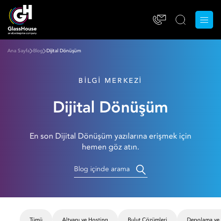
Ana Sayfa
Blog
Dijital Dönüşüm
BILGI MERKEZI
Dijital Dönüşüm
En son Dijital Dönüşüm yazılarına erişmek için
hemen göz atın.
Tümü
Altyapı ve Hosting
Bulut Çözümleri
Depolama ve