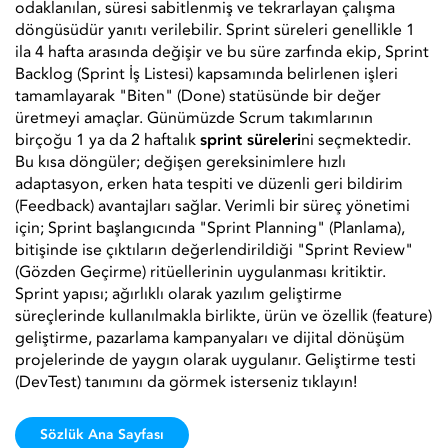
odaklanılan, süresi sabitlenmiş ve tekrarlayan çalışma
döngüsüdür yanıtı verilebilir. Sprint süreleri genellikle 1
ila 4 hafta arasında değişir ve bu süre zarfında ekip, Sprint
Backlog (Sprint İş Listesi) kapsamında belirlenen işleri
tamamlayarak "Biten" (Done) statüsünde bir değer
üretmeyi amaçlar. Günümüzde Scrum takımlarının
birçoğu 1 ya da 2 haftalık
sprint süreleri
ni seçmektedir.
Bu kısa döngüler; değişen gereksinimlere hızlı
adaptasyon, erken hata tespiti ve düzenli geri bildirim
(Feedback) avantajları sağlar. Verimli bir süreç yönetimi
için; Sprint başlangıcında "Sprint Planning" (Planlama),
bitişinde ise çıktıların değerlendirildiği "Sprint Review"
(Gözden Geçirme) ritüellerinin uygulanması kritiktir.
Sprint yapısı; ağırlıklı olarak yazılım geliştirme
süreçlerinde kullanılmakla birlikte, ürün ve özellik (feature)
geliştirme, pazarlama kampanyaları ve dijital dönüşüm
projelerinde de yaygın olarak uygulanır.
Geliştirme testi
(DevTest)
tanımını da görmek isterseniz tıklayın!
Sözlük Ana Sayfası