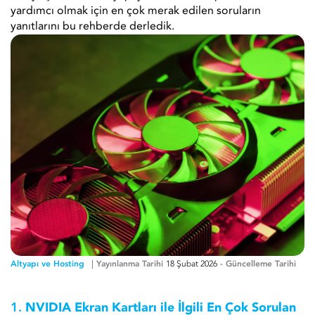
yardımcı olmak için en çok merak edilen soruların
yanıtlarını bu rehberde derledik.
Altyapı ve Hosting
Yayınlanma Tarihi
18 Şubat 2026
-
Güncelleme Tarihi
1.
NVIDIA Ekran Kartları ile İlgili En Çok Sorulan